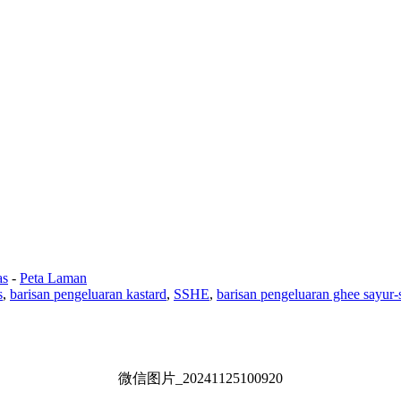
as
-
Peta Laman
s
,
barisan pengeluaran kastard
,
SSHE
,
barisan pengeluaran ghee sayur-
微信图片_20241125100920