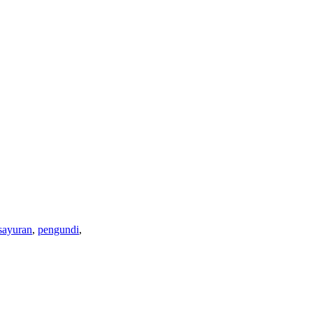
sayuran
,
pengundi
,