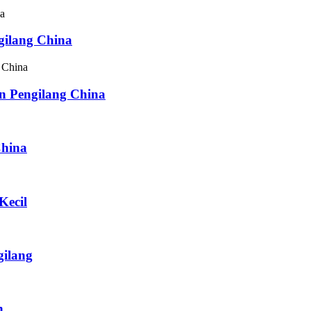
gilang China
n Pengilang China
China
Kecil
gilang
n