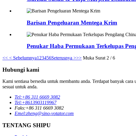
Barisan Pengeluaran Mentega Krim
Penukar Haba Permukaan Terkelupas Peng
<<
< Sebelumnya
1
2
3
4
5
6
Seterusnya >
>>
Muka Surat 2 / 6
Hubungi kami
Kami sentiasa bersedia untuk membantu anda. Terdapat banyak cara 
sesuai untuk anda.
Tel:
+86 311 6669 3082
Tel:
+8613903119967
Faks:
+86 311 6669 3082
Emel:
zheng@sino-votator.com
TENTANG SHIPU