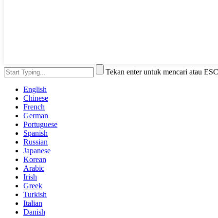
Tekan enter untuk mencari atau ES
English
Chinese
French
German
Portuguese
Spanish
Russian
Japanese
Korean
Arabic
Irish
Greek
Turkish
Italian
Danish