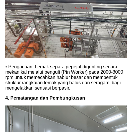
• Pengacuan: Lemak separa pepejal digunting secara
mekanikal melalui penguli (Pin Worker) pada 2000-3000
rpm untuk memecahkan hablur besar dan membentuk
struktur rangkaian lemak yang halus dan seragam, bagi
mengelakkan sensasi berpasir.
4. Pematangan dan Pembungkusan