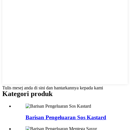
Tulis mesej anda di sini dan hantarkannya kepada kami
Kategori produk
Barisan Pengeluaran Sos Kastard