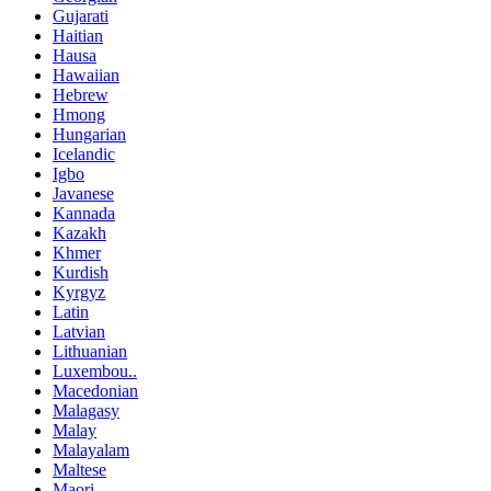
Gujarati
Haitian
Hausa
Hawaiian
Hebrew
Hmong
Hungarian
Icelandic
Igbo
Javanese
Kannada
Kazakh
Khmer
Kurdish
Kyrgyz
Latin
Latvian
Lithuanian
Luxembou..
Macedonian
Malagasy
Malay
Malayalam
Maltese
Maori