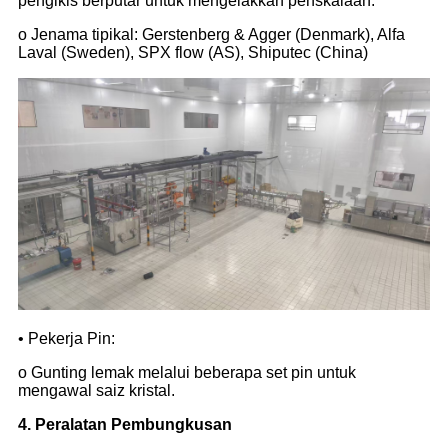
pengikis berputar untuk mengelakkan penskalaan.
o Jenama tipikal: Gerstenberg & Agger (Denmark), Alfa
Laval (Sweden), SPX flow (AS), Shiputec (China)
• Pekerja Pin:
o Gunting lemak melalui beberapa set pin untuk
mengawal saiz kristal.
4. Peralatan Pembungkusan