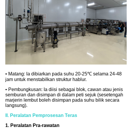
• Matang: Ia dibiarkan pada suhu 20-25℃ selama 24-48
jam untuk menstabilkan struktur hablur.
• Pembungkusan: Ia diisi sebagai blok, cawan atau jenis
semburan dan disimpan di dalam peti sejuk (sesetengah
marjerin lembut boleh disimpan pada suhu bilik secara
langsung).
II. Peralatan Pemprosesan Teras
1. Peralatan Pra-rawatan