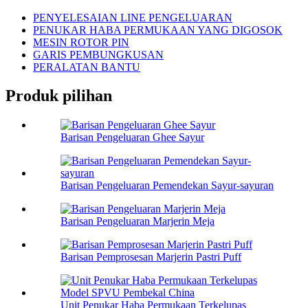
PENYELESAIAN LINE PENGELUARAN
PENUKAR HABA PERMUKAAN YANG DIGOSOK
MESIN ROTOR PIN
GARIS PEMBUNGKUSAN
PERALATAN BANTU
Produk pilihan
Barisan Pengeluaran Ghee Sayur
Barisan Pengeluaran Pemendekan Sayur-sayuran
Barisan Pengeluaran Marjerin Meja
Barisan Pemprosesan Marjerin Pastri Puff
Unit Penukar Haba Permukaan Terkelupas