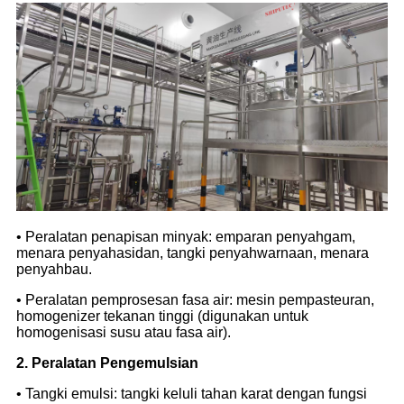
• Peralatan penapisan minyak: emparan penyahgam,
menara penyahasidan, tangki penyahwarnaan, menara
penyahbau.
• Peralatan pemprosesan fasa air: mesin pempasteuran,
homogenizer tekanan tinggi (digunakan untuk
homogenisasi susu atau fasa air).
2. Peralatan Pengemulsian
• Tangki emulsi: tangki keluli tahan karat dengan fungsi