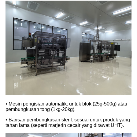
• Mesin pengisian automatik: untuk blok (25g-500g) atau
pembungkusan tong (1kg-20kg).
• Barisan pembungkusan steril: sesuai untuk produk yang
tahan lama (seperti marjerin cecair yang dirawat UHT).