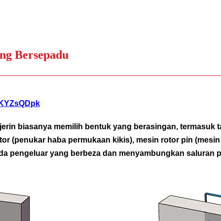
ing Bersepadu
9CKYZsQDpk
erin biasanya memilih bentuk yang berasingan, termasuk t
or (penukar haba permukaan kikis), mesin rotor pin (mesin 
da pengeluar yang berbeza dan menyambungkan saluran pai